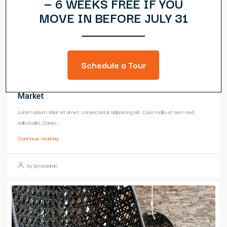
— 6 WEEKS FREE IF YOU
MOVE IN BEFORE JULY 31
Schedule a Tour
March 9, 2016
Business
Skills That You Can Learn In The Real Estate
Market
Lorem ipsum dolor sit amet, consectetur adipiscing elit. Duis mollis et sem sed
sollicitudin. Donec...
Continue reading
by byronadmin